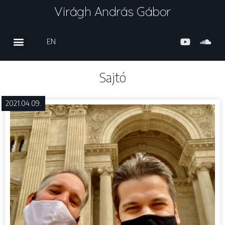
Virágh András Gábor
EN
Sajtó
2021.04.09.