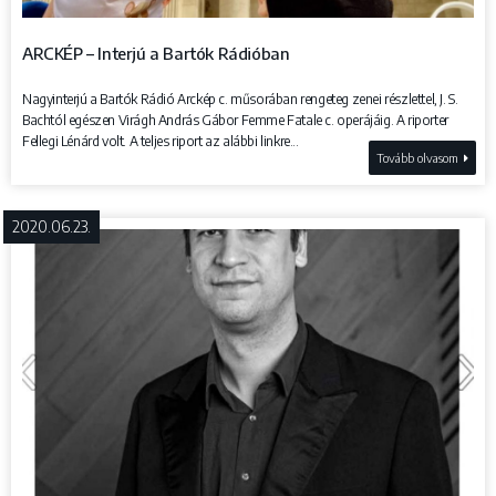
ARCKÉP – Interjú a Bartók Rádióban
Nagyinterjú a Bartók Rádió Arckép c. műsorában rengeteg zenei részlettel, J. S.
Bachtól egészen Virágh András Gábor Femme Fatale c. operájáig. A riporter
Fellegi Lénárd volt. A teljes riport az alábbi linkre...
Tovább olvasom
2020.06.23.