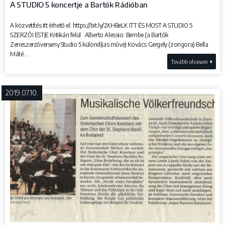
A STUDIO 5 koncertje a Bartók Rádióban
A közvetítés itt érhető el: https://bit.ly/2XHBeLX ITT ÉS MOST A STUDIO 5
SZERZŐI ESTJE Kritikán felül Alberto Alessio: Bembe (a Bartók
Zeneszerzőverseny Studio 5 különdíjas műve) Kovács Gergely (zongora) Bella
Máté:...
Tovább olvasom
2019.07.10.