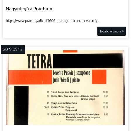
Nagyinterjú a Prae.hu-n
https://www.prae.hu/article/11606-maradjon-utanam-valami/...
Tovább olvasom
2019.09.15.