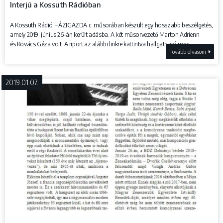
Interjú a Kossuth Rádióban
A Kossuth Rádió HÁZIGAZDA c. műsorában készült egy hosszabb beszélgetés,
amely 2019. június 26-án került adásba. A két műsorvezető Marton Adrienn
és Kovács Géza volt. A riport az alábbi linkre kattintva hallgatható meg:...
Tovább olvasom
2019.01.07.