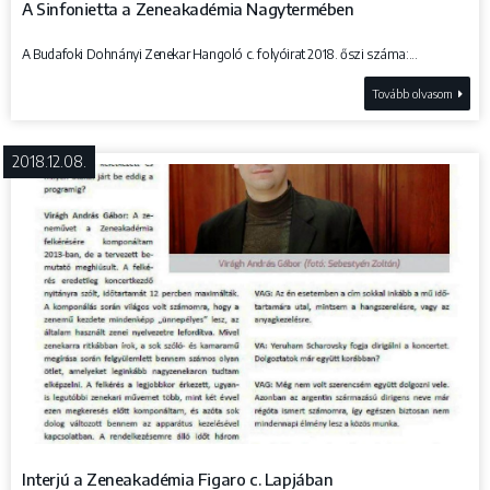
A Sinfonietta a Zeneakadémia Nagytermében
A Budafoki Dohnányi Zenekar Hangoló c. folyóirat 2018. őszi száma:...
Tovább olvasom
2018.12.08.
Interjú a Zeneakadémia Figaro c. Lapjában