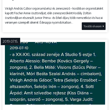
Virágh András Gábor orgonaművész és zeneszerző – korábban orgonistaként
kapott Fischer Annie ösztöndíjat, idén zeneszerzőként Kodály Zoltán
ösztöndíjban részesült. Junior Prima- és Erkel-díjas, több nemzetközi és hazai
versenyen szerepelt sikerrel. Édesapja nyomdokaiban...
Tovább olvasom
2019.07.15.