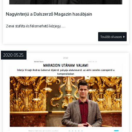
Nagyinterjú a Dalszerző Magazin hasábjain
Zenei staféta és felismerhető kézjegy…...
Tovább olvasom
2020.05.25.