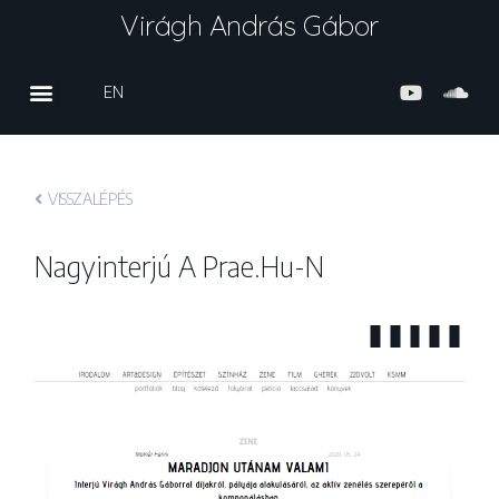
Virágh András Gábor
EN
VISSZALÉPÉS
Nagyinterjú A Prae.hu-N