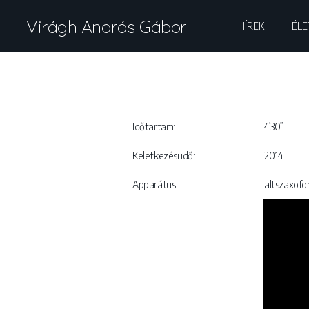
Virágh András Gábor
HÍREK
ÉLE
Időtartam:
4’30”
Keletkezési idő:
2014.
Apparátus:
altszaxofo