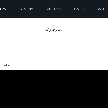
TRAJZ
ESEMÉNYEK
MŰJEGYZÉK
GALÉRIA
SAJTÓ
Waves
n, hárfa