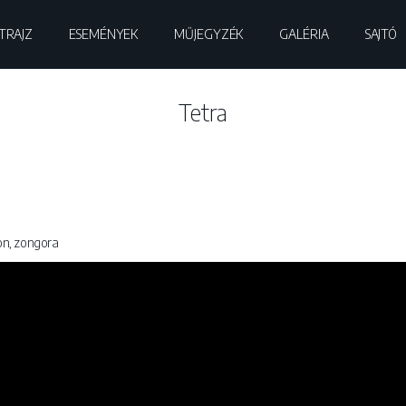
TRAJZ
ESEMÉNYEK
MŰJEGYZÉK
GALÉRIA
SAJTÓ
Tetra
on, zongora