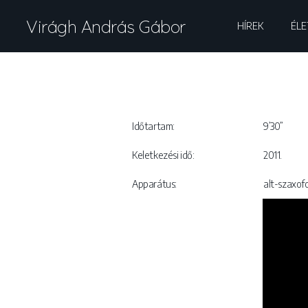
Virágh András Gábor
HÍREK
ÉLE
Időtartam:
9’30”
Keletkezési idő:
2011.
Apparátus:
alt-szaxof