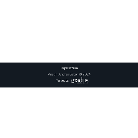
Impresszum
Virágh András Gábor © 2024
Tervezte: