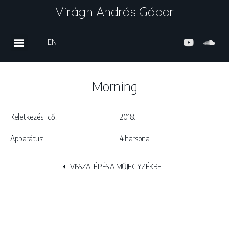
Virágh András Gábor
EN
Morning
Keletkezési idő:
2018.
Apparátus:
4 harsona
VISSZALÉPÉS A MŰJEGYZÉKBE