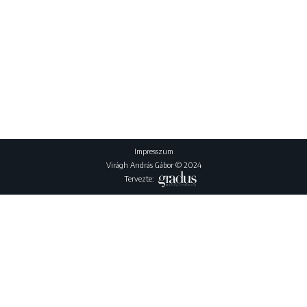
Impresszum
Virágh András Gábor © 2024
Tervezte: