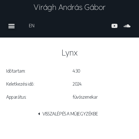
Virágh András Gábor
EN
Lynx
Időtartam:
4:30
Keletkezési idő:
2024.
Apparátus:
fúvószenekar
VISSZALÉPÉS A MŰJEGYZÉKBE