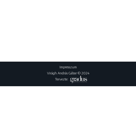
Impresszum
Virágh András Gábor © 2024
Tervezte: