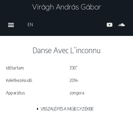
Virágh András Gábor
EN
Danse Avec L’inconnu
Időtartam:
3’30”
Keletkezési idő:
2014.
Apparátus:
zongora
VISSZALÉPÉS A MŰJEGYZÉKBE