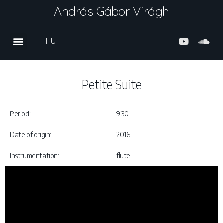
András Gábor Virágh
HU
Petite Suite
Period:
9’30″
Date of origin:
2016.
Instrumentation:
flute